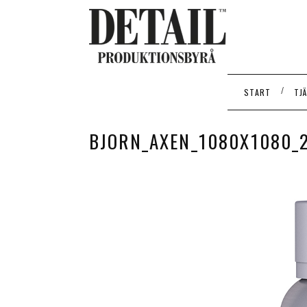
/
START
TJ
BJORN_AXEN_1080X1080_