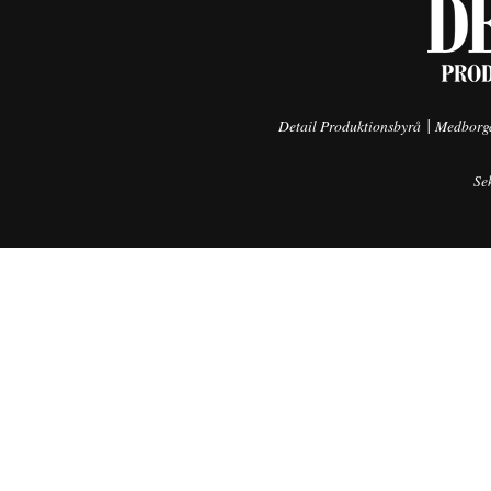
|
Detail Produktionsbyrå
Medborga
Se