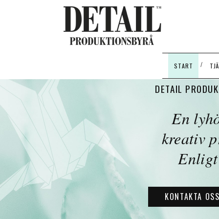
/
START
TJ
VÄ
DETAIL PRODU
En lyh
kreativ 
Enligt
KONTAKTA OS