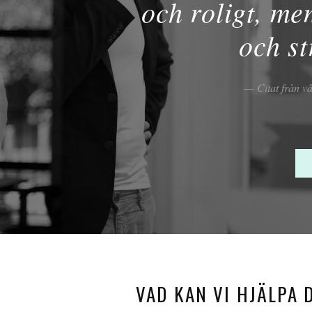
och roligt, me
och st
Citat från v
VAD KAN VI HJÄLPA 