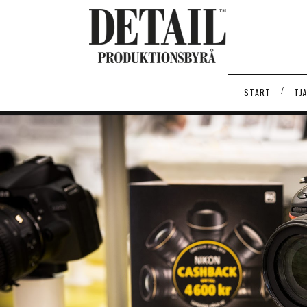
/
START
TJ
TILL