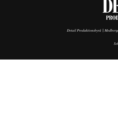
|
Detail Produktionsbyrå
Medborga
Se