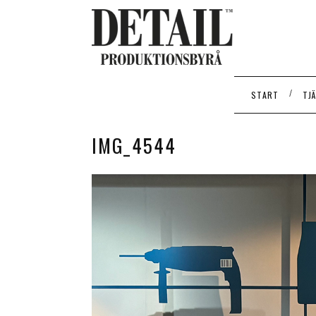
/
START
TJ
IMG_4544