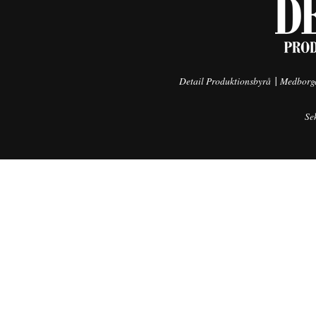
|
Detail Produktionsbyrå
Medborga
Se