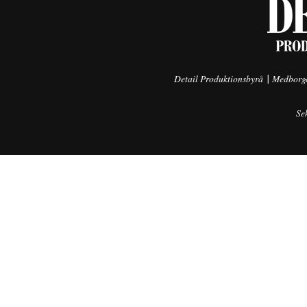
|
Detail Produktionsbyrå
Medborga
Se