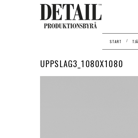
/
START
TJ
UPPSLAG3_1080X1080