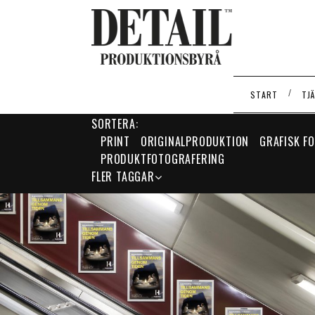
/
START
TJ
TAG:
HISTORISKA MUSEET
SORTERA:
PRINT
ORIGINALPRODUKTION
GRAFISK F
PRODUKTFOTOGRAFERING
FLER TAGGAR